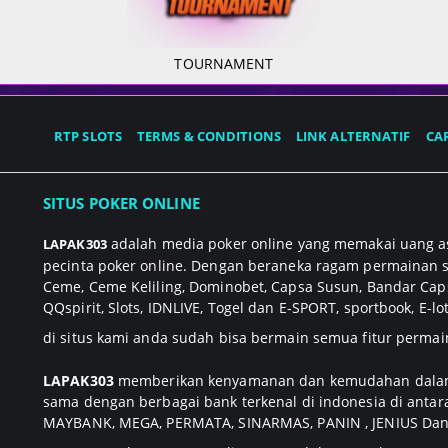
TOURNAMENT
RTP SLOTS
TERMS & CONDITIONS
LINK ALTERNATIF
CA
SITUS POKER ONLINE
adalah media poker online yang memakai uang as
LAPAK303
pecinta poker online. Dengan beraneka ragam permainan s
Ceme, Ceme Keliling, Dominobet, Capsa Susun, Bandar Caps
QQspirit, Slots, IDNLIVE, Togel dan E-SPORT, sportbook, E
di situs kami anda sudah bisa bermain semua fitur perma
LAPAK303
memberikan kenyamanan dan kemudahan dalam s
sama dengan berbagai bank terkenal di indonesia di antar
MAYBANK, MEGA, PERMATA, SINARMAS, PANIN , JENIUS Dan