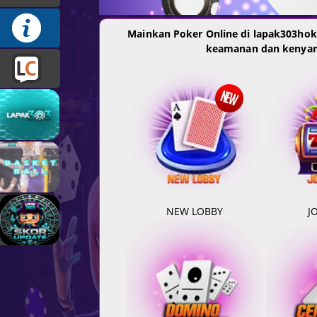
INFO
Mainkan Poker Online di lapak303hoky
keamanan dan kenyaman
LAPAK303
LIVE
CHAT
NEW LOBBY
J