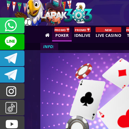
+6281292409860
PROMO
PROMO
NEW
P
POKER
IDNLIVE
LIVE CASINO
CSLAPAK303
INFO:
LAPAK303OFFICIAL
LAPAK303_OFFICIAL
lapak.update303
@lapak303ofc
LAPAK303.OFFICIAL