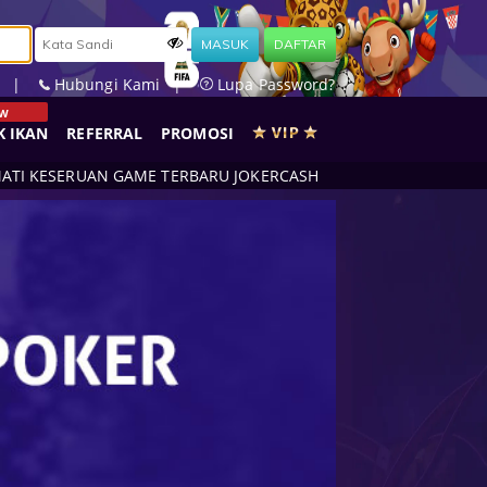
MASUK
at |
Hubungi Kami |
Lupa Password?
W
K IKAN
REFERRAL
PROMOSI
ERUAN GAME TERBARU JOKERCASH!! AKSES LINK RESMI KAMI l4p4k