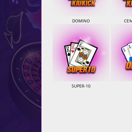
DOMINO
CEM
SUPER-10