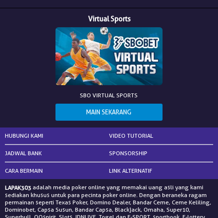
Virtual Sports
SBO VIRTUAL SPORTS
HUBUNGI KAMI
VIDEO TUTORIAL
JADWAL BANK
SPONSORSHIP
CARA BERMAIN
LINK ALTERNATIF
adalah media poker online yang memakai uang asli yang kami
LAPAK303
sediakan khusus untuk para pecinta poker online. Dengan beraneka ragam
permainan seperti Texas Poker, Domino Dealer, Bandar Ceme, Ceme Keliling,
Dominobet, Capsa Susun, Bandar Capsa, Blackjack, Omaha, Super10,
Superbull, QQspirit, Slots, IDNLIVE, Togel dan E-SPORT, sportbook, E-lottery