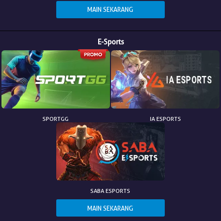
© Copyright 2026 lapak303hoky.xyz - All right reserved | 18+
E-Sports
SPORTGG
IA ESPORTS
SABA ESPORTS