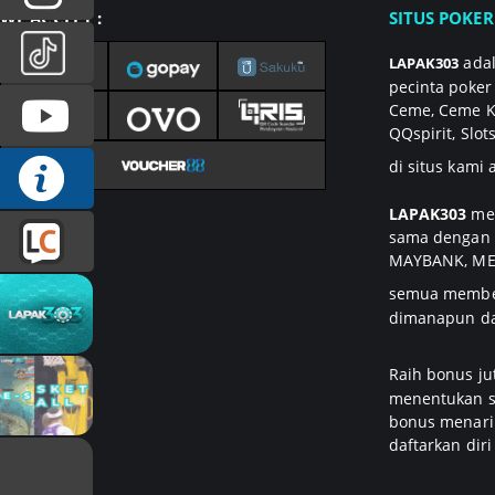
WE ACCEPT :
SITUS POKER
@lapak303ofc
adal
LAPAK303
pecinta poker
Ceme, Ceme Ke
LAPAK303.OFFICIAL
QQspirit, Slo
di situs kami
INFO
LAPAK303
mem
sama dengan b
LAPAK303
LIVE
MAYBANK, MEG
semua memb
CHAT
dimanapun da
Raih bonus j
menentukan si
bonus menarik
daftarkan dir