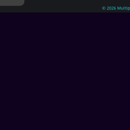
© 2026 Multi